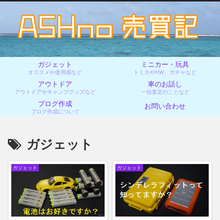
ガジェット
ミニカー・玩具
オススメや使用感など
トミカやHW、ガチャなど
アウトドア
車のお話し
アウトドアやキャンプグッズなど
一括査定のことなど
ブログ作成
お問い合わせ
ブログ作成について
ガジェット
ガジェット
ガジェット