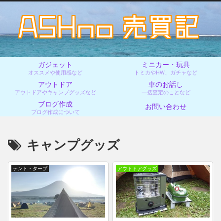
ガジェット
ミニカー・玩具
オススメや使用感など
トミカやHW、ガチャなど
アウトドア
車のお話し
アウトドアやキャンプグッズなど
一括査定のことなど
ブログ作成
お問い合わせ
ブログ作成について
キャンプグッズ
テント・タープ
アウトドアグッズ