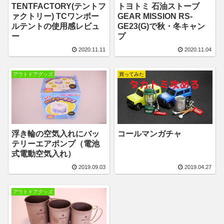
TENTFACTORY(テントフ
トヨトミ 石油ストーブ
ァクトリー) TCワンポー
GEAR MISSION RS-
ルテントの使用感レビュ
GE23(G)で秋・冬キャン
ー
プ
2020.11.11
2020.11.04
アウトドアグッズ
買ってみた
浮き輪の空気入れにバッ
コールマンガチャ
テリーエアポンプ（電池
式電動空気入れ）
2019.09.03
2019.04.27
アウトドアグッズ