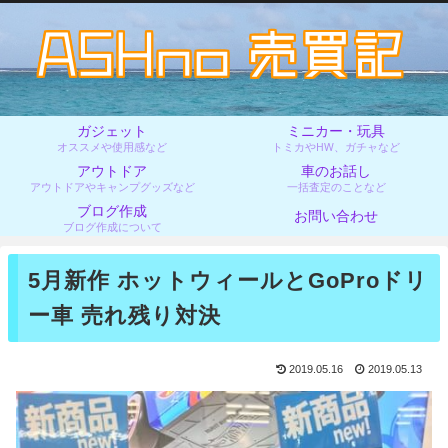
ガジェット
ミニカー・玩具
オススメや使用感など
トミカやHW、ガチャなど
アウトドア
車のお話し
アウトドアやキャンプグッズなど
一括査定のことなど
ブログ作成
お問い合わせ
ブログ作成について
5月新作 ホットウィールとGoProドリ
ー車 売れ残り対決
2019.05.16
2019.05.13