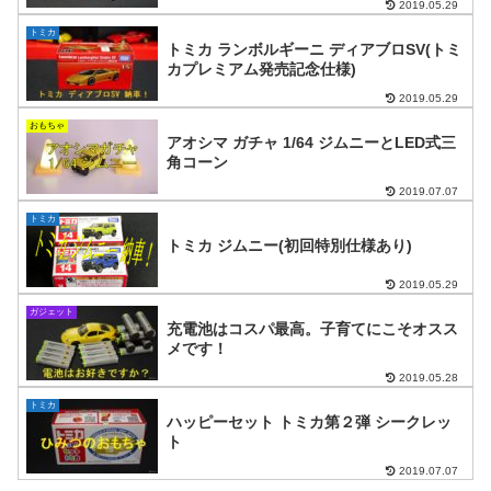
2019.05.29
トミカ
トミカ ランボルギーニ ディアブロSV(トミ
カプレミアム発売記念仕様)
2019.05.29
おもちゃ
アオシマ ガチャ 1/64 ジムニーとLED式三
角コーン
2019.07.07
トミカ
トミカ ジムニー(初回特別仕様あり)
2019.05.29
ガジェット
充電池はコスパ最高。子育てにこそオスス
メです！
2019.05.28
トミカ
ハッピーセット トミカ第２弾 シークレッ
ト
2019.07.07