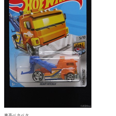
車高ベタベタ。